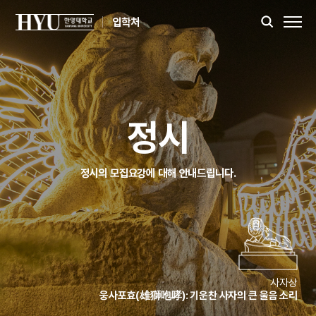
입학처
정시
정시의 모집요강에 대해 안내드립니다.
사자상
웅사포효(雄獅咆哮): 기운찬 사자의 큰 울음 소리