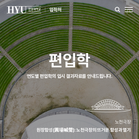
입학처
편입학
연도별 편입학의 입시 결과자료를 안내드립니다.
노천극장
원장함성(圓場喊聲): 노천극장의 뜨거운 함성과 열기