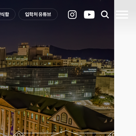
양식함
입학처 유튜브