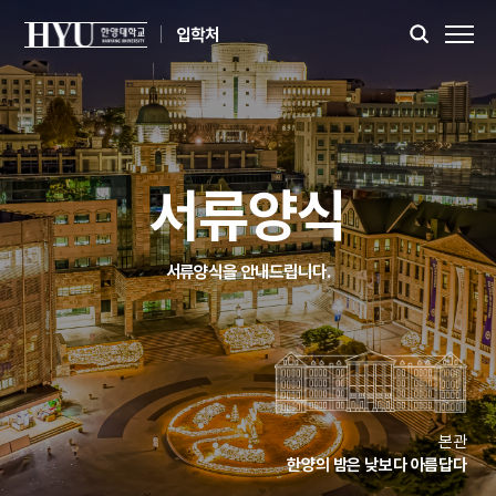
입학처
서류양식
서류양식을 안내드립니다.
본관
한양의 밤은 낮보다 아름답다